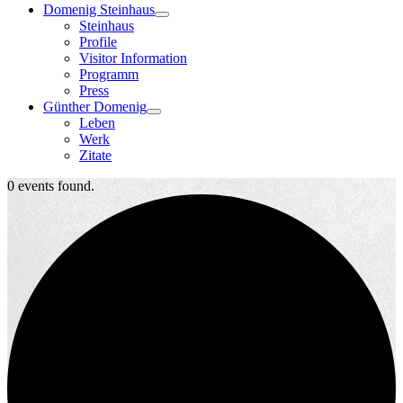
Domenig Steinhaus
Steinhaus
Profile
Visitor Information
Programm
Press
Günther Domenig
Leben
Werk
Zitate
0 events found.