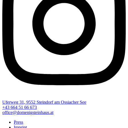
Uferweg 31, 9552 Steindorf am Ossiacher See
+43 664 51 66 673
office@domenigsteinhaus.at
Press
Imprint