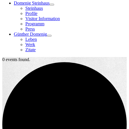
Domenig Steinhaus
Steinhaus
Profile
Visitor Information
Programm
Press
Günther Domenig
Leben
Werk
Zitate
0 events found.