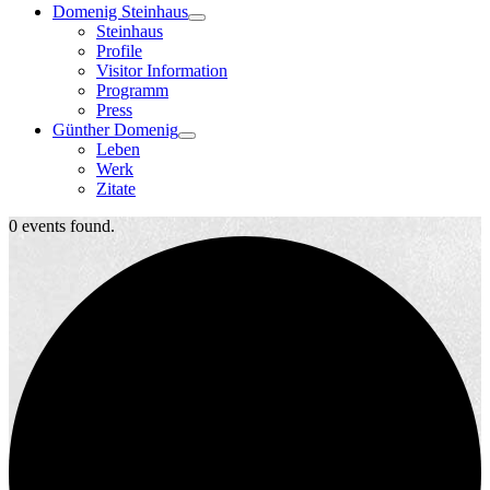
Domenig Steinhaus
Steinhaus
Profile
Visitor Information
Programm
Press
Günther Domenig
Leben
Werk
Zitate
0 events found.