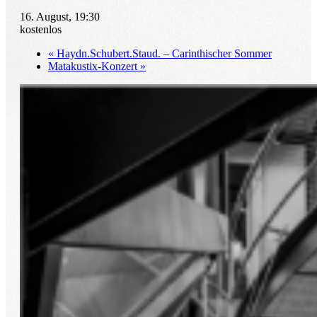
16. August, 19:30
kostenlos
«
Haydn.Schubert.Staud. – Carinthischer Sommer
Matakustix-Konzert
»