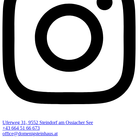
Uferweg 31, 9552 Steindorf am Ossiacher See
+43 664 51 66 673
office@domenigsteinhaus.at