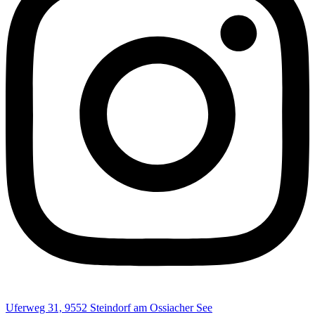
Uferweg 31, 9552 Steindorf am Ossiacher See