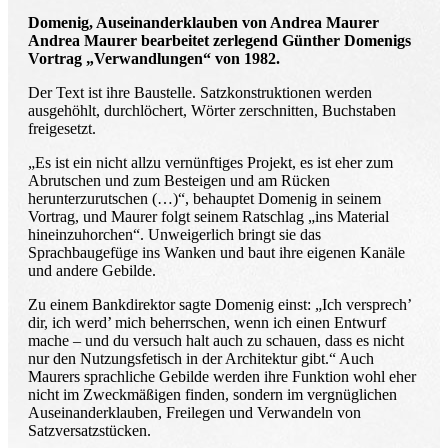
Domenig, Auseinanderklauben von Andrea Maurer
Andrea Maurer bearbeitet zerlegend Günther Domenigs
Vortrag „Verwandlungen“ von 1982.
Der Text ist ihre Baustelle. Satzkonstruktionen werden
ausgehöhlt, durchlöchert, Wörter zerschnitten, Buchstaben
freigesetzt.
„Es ist ein nicht allzu vernünftiges Projekt, es ist eher zum
Abrutschen und zum Besteigen und am Rücken
herunterzurutschen (…)“, behauptet Domenig in seinem
Vortrag, und Maurer folgt seinem Ratschlag „ins Material
hineinzuhorchen“. Unweigerlich bringt sie das
Sprachbaugefüge ins Wanken und baut ihre eigenen Kanäle
und andere Gebilde.
Zu einem Bankdirektor sagte Domenig einst: „Ich versprech’
dir, ich werd’ mich beherrschen, wenn ich einen Entwurf
mache – und du versuch halt auch zu schauen, dass es nicht
nur den Nutzungsfetisch in der Architektur gibt.“ Auch
Maurers sprachliche Gebilde werden ihre Funktion wohl eher
nicht im Zweckmäßigen finden, sondern im vergnüglichen
Auseinanderklauben, Freilegen und Verwandeln von
Satzversatzstücken.