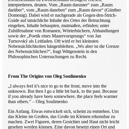
interpretieren, deuten. Vom „Raum darunter“ zum „Raum
darüber“, vom „Raum daneben“ zum „Raum davor“ (Günther
Domenig). Dabei wird er nachgerade als Gegen-den-Strich-
Guide auf tatsächliche Inhalte des Ortes der Betrachtung
eingehen, Inhalte behaupten, mutmaßen, erfinden; unter
Zuhilfenahme von Romanen, Wörterbüchern, Abhandlungen
sowie der „Poetik eines Mauervorsprungs“ von Jan
Turnovský als Leitfaden. Oft wird er bei kleinsten
Nebensächlichkeiten hängenbleiben. „Wo aber ist die Grenze
des Nebensächlichen?“, fragt Wittgenstein in den
Philosophischen Untersuchungen zu Recht.
From The Origins von Oleg Soulimenko
„I always feel it’s nice to go to the front, move into the
unknown. But then I go a little bit back, to the past. Because
if you already have been somewhere, the place feels warmer
than others.“ – Oleg Soulimenko
Ein Anfang. Etwas entwickelt sich, scheint zu entstehen. Um
das Kleine im Großen, das Große im Kleinen erkennbar zu
machen. Zwei Figuren, deren Gesichter und Haut nicht leicht
gesehen werden können. Eine davon besetzt einen Ort und