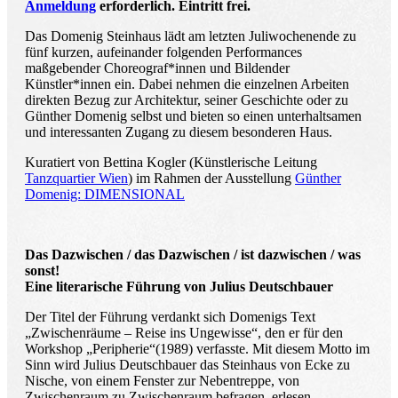
Anmeldung
erforderlich. Eintritt frei.
Das Domenig Steinhaus lädt am letzten Juliwochenende zu
fünf kurzen, aufeinander folgenden Performances
maßgebender Choreograf*innen und Bildender
Künstler*innen ein. Dabei nehmen die einzelnen Arbeiten
direkten Bezug zur Architektur, seiner Geschichte oder zu
Günther Domenig selbst und bieten so einen unterhaltsamen
und interessanten Zugang zu diesem besonderen Haus.
Kuratiert von Bettina Kogler (Künstlerische Leitung
Tanzquartier Wien
) im Rahmen der Ausstellung
Günther
Domenig: DIMENSIONAL
Das Dazwischen / das Dazwischen / ist dazwischen / was
sonst!
Eine literarische Führung von Julius Deutschbauer
Der Titel der Führung verdankt sich Domenigs Text
„Zwischenräume – Reise ins Ungewisse“, den er für den
Workshop „Peripherie“(1989) verfasste. Mit diesem Motto im
Sinn wird Julius Deutschbauer das Steinhaus von Ecke zu
Nische, von einem Fenster zur Nebentreppe, von
Zwischenraum zu Zwischenraum befragen, erlesen,