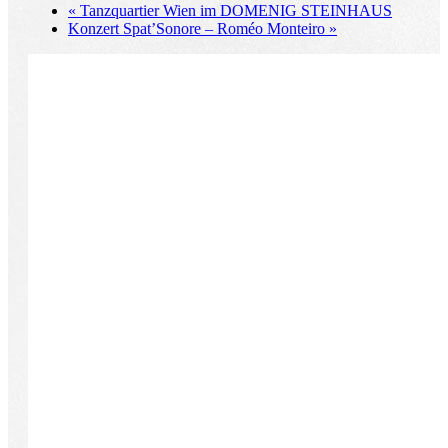
«
Tanzquartier Wien im DOMENIG STEINHAUS
Konzert Spat’Sonore – Roméo Monteiro
»