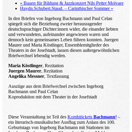
«
Bauen für Bildung & Jazzkonzert Nils Petter Molvaer
Haydn.Schubert.Staud. – Carinthischer Sommer
»
In den Briefen von Ingeborg Bachmann und Paul Celan
spiegelt sich die Beziehung zweier herausragender
deutschsprachiger Dichter:innen wider, die einander liebten
und verwundeten, aufeinander angewiesen waren und
dennoch kein gemeinsames Leben führen konnten. Juergen
Maurer und Maria Köstlinger, Ensemblemitglieder des
Theaters in der Josefstadt, lassen diesen außergewöhnlichen
Briefwechsel lebendig werden.
Maria Köstlinger
, Rezitation
Juergen Maurer
, Rezitation
Angelika Messner
, Textfassung
Auszüge aus dem Briefwechsel zwischen Ingeborg
Bachmann und Paul Celan
Koproduktion mit dem Theater in der Josefstadt
Diese Veranstaltung ist Teil des
Kombitickets
Bachmann³
–
ein literarisch-musikalischer Ausflug zum Anlass des 100.
Geburtstags von Ingeborg Bachmann mit Stationen im