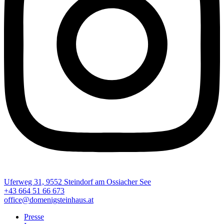
Uferweg 31, 9552 Steindorf am Ossiacher See
+43 664 51 66 673
office@domenigsteinhaus.at
Presse