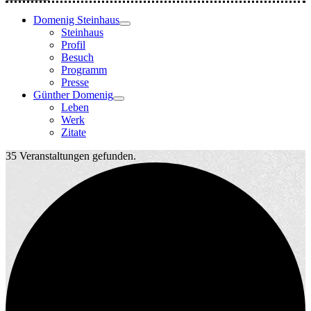
Domenig Steinhaus
Steinhaus
Profil
Besuch
Programm
Presse
Günther Domenig
Leben
Werk
Zitate
35 Veranstaltungen gefunden.