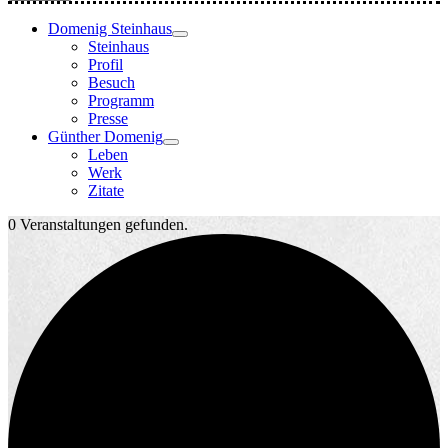
Domenig Steinhaus
Steinhaus
Profil
Besuch
Programm
Presse
Günther Domenig
Leben
Werk
Zitate
0 Veranstaltungen gefunden.