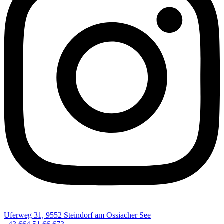
Uferweg 31, 9552 Steindorf am Ossiacher See