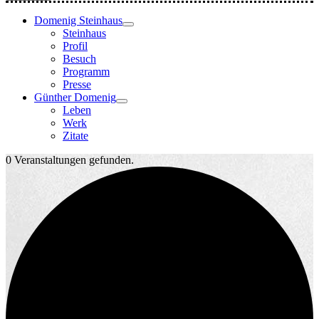
Domenig Steinhaus
Steinhaus
Profil
Besuch
Programm
Presse
Günther Domenig
Leben
Werk
Zitate
0 Veranstaltungen gefunden.